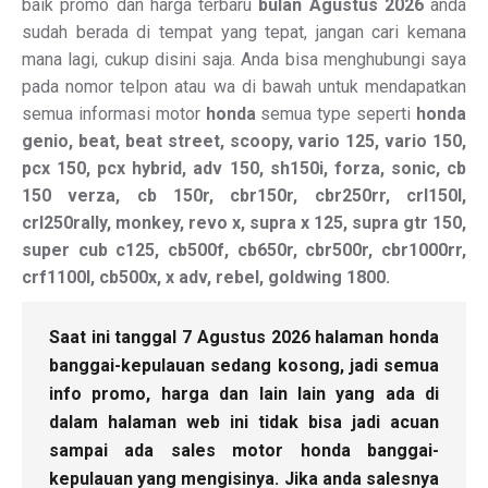
baik promo dan harga terbaru
bulan Agustus 2026
anda
sudah berada di tempat yang tepat, jangan cari kemana
mana lagi, cukup disini saja. Anda bisa menghubungi saya
pada nomor telpon atau wa di bawah untuk mendapatkan
semua informasi motor
honda
semua type seperti
honda
genio, beat, beat street, scoopy, vario 125, vario 150,
pcx 150, pcx hybrid, adv 150, sh150i, forza, sonic, cb
150 verza, cb 150r, cbr150r, cbr250rr, crl150l,
crl250rally, monkey, revo x, supra x 125, supra gtr 150,
super cub c125, cb500f, cb650r, cbr500r, cbr1000rr,
crf1100l, cb500x, x adv, rebel, goldwing 1800.
Saat ini tanggal 7 Agustus 2026 halaman honda
banggai-kepulauan sedang kosong, jadi semua
info promo, harga dan lain lain yang ada di
dalam halaman web ini tidak bisa jadi acuan
sampai ada sales motor honda banggai-
kepulauan yang mengisinya. Jika anda salesnya