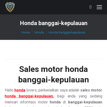
Search:
Honda banggai-kepulauan
You are here:
Home
Honda
Honda banggai-kepulauan
Sales
motor honda
banggai-kepulauan
Hallo
honda
lovers, perkenalkan saya adalah
sales motor
honda banggai-kepulauan
,
bagi anda yang sedang
mencari informasi motor
honda
di
banggai-kepulauan