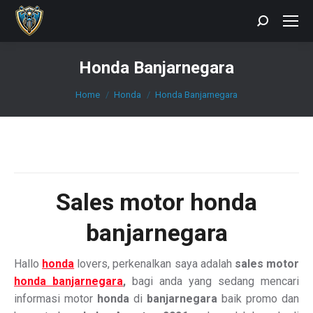
Search:
Honda Banjarnegara
You are here:
Home
Honda
Honda Banjarnegara
Sales
motor honda
banjarnegara
Hallo
honda
lovers, perkenalkan saya adalah
sales motor
honda banjarnegara
,
bagi anda yang sedang mencari
informasi motor
honda
di
banjarnegara
baik promo dan