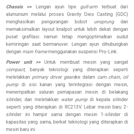
Chassis >>
Lengan ayun tipe
gull-arm
terbuat dari
alumunium melalui proses Gravity Dies Casting (GDC)
menghasilkan pengurangan bobot
unsprung
dan
memaksimalkan layout knalpot untuk lebih dekat dengan
pusat grafitasi namun tetap mengoptimalkan sudut
kemiringan saat bermanuver. Lengan ayun dihubungkan
dengan
main frame
menggunakan suspensi Pro-Link.
Power unit >>
Untuk membuat mesin yang sangat
compact
, banyak teknologi yang diterapkan seperti
meletakkan
primary driver gears
ke dalam
cam chain
,
oil
pump
di sisi kanan yang terintegrasi dengan mesin,
menempatkan saluran pernapasan mesin di belakang
silinder, dan meletakkan
water pump
di kepala silinder
seperti yang diterapkan di RC213V. Lebar mesin baru 2-
silinder ini hampir sama dengan mesin 1-silinder di
kapasitas yang sama, berkat teknologi yang diterapkan di
mesin baru ini.