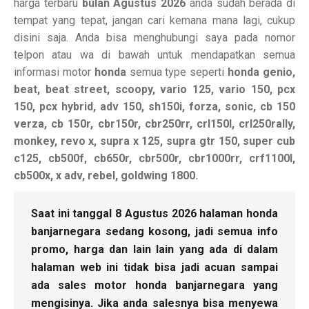
harga terbaru
bulan Agustus 2026
anda sudah berada di
tempat yang tepat, jangan cari kemana mana lagi, cukup
disini saja. Anda bisa menghubungi saya pada nomor
telpon atau wa di bawah untuk mendapatkan semua
informasi motor
honda
semua type seperti
honda genio,
beat, beat street, scoopy, vario 125, vario 150, pcx
150, pcx hybrid, adv 150, sh150i, forza, sonic, cb 150
verza, cb 150r, cbr150r, cbr250rr, crl150l, crl250rally,
monkey, revo x, supra x 125, supra gtr 150, super cub
c125, cb500f, cb650r, cbr500r, cbr1000rr, crf1100l,
cb500x, x adv, rebel, goldwing 1800.
Saat ini tanggal 8 Agustus 2026 halaman honda
banjarnegara sedang kosong, jadi semua info
promo, harga dan lain lain yang ada di dalam
halaman web ini tidak bisa jadi acuan sampai
ada sales motor honda banjarnegara yang
mengisinya. Jika anda salesnya bisa menyewa