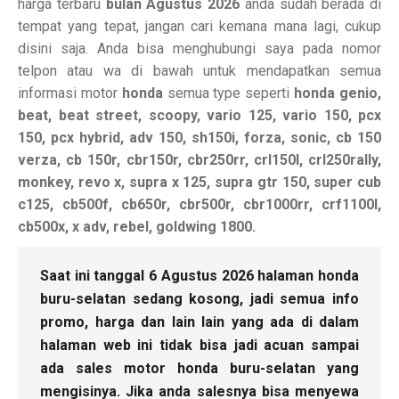
harga terbaru
bulan Agustus 2026
anda sudah berada di
tempat yang tepat, jangan cari kemana mana lagi, cukup
disini saja. Anda bisa menghubungi saya pada nomor
telpon atau wa di bawah untuk mendapatkan semua
informasi motor
honda
semua type seperti
honda genio,
beat, beat street, scoopy, vario 125, vario 150, pcx
150, pcx hybrid, adv 150, sh150i, forza, sonic, cb 150
verza, cb 150r, cbr150r, cbr250rr, crl150l, crl250rally,
monkey, revo x, supra x 125, supra gtr 150, super cub
c125, cb500f, cb650r, cbr500r, cbr1000rr, crf1100l,
cb500x, x adv, rebel, goldwing 1800.
Saat ini tanggal 6 Agustus 2026 halaman honda
buru-selatan sedang kosong, jadi semua info
promo, harga dan lain lain yang ada di dalam
halaman web ini tidak bisa jadi acuan sampai
ada sales motor honda buru-selatan yang
mengisinya. Jika anda salesnya bisa menyewa