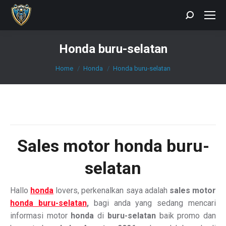
Search:
Honda buru-selatan
You are here:
Home
Honda
Honda buru-selatan
Sales
motor honda buru-
selatan
Hallo
honda
lovers, perkenalkan saya adalah
sales motor
honda buru-selatan
,
bagi anda yang sedang mencari
informasi motor
honda
di
buru-selatan
baik promo dan