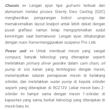
Chassis >>
Lengan ayun tipe
gull-arm
terbuat dari
alumunium melalui proses Gravity Dies Casting (GDC)
menghasilkan pengurangan bobot
unsprung
dan
memaksimalkan layout knalpot untuk lebih dekat dengan
pusat grafitasi namun tetap mengoptimalkan sudut
kemiringan saat bermanuver. Lengan ayun dihubungkan
dengan
main frame
menggunakan suspensi Pro-Link.
Power unit >>
Untuk membuat mesin yang sangat
compact
, banyak teknologi yang diterapkan seperti
meletakkan
primary driver gears
ke dalam
cam chain
,
oil
pump
di sisi kanan yang terintegrasi dengan mesin,
menempatkan saluran pernapasan mesin di belakang
silinder, dan meletakkan
water pump
di kepala silinder
seperti yang diterapkan di RC213V. Lebar mesin baru 2-
silinder ini hampir sama dengan mesin 1-silinder di
kapasitas yang sama, berkat teknologi yang diterapkan di
mesin baru ini.