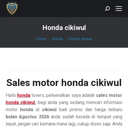
Search:
Honda cikiwul
You are here:
Home
Honda
Honda cikiwul
Sales
motor honda cikiwul
Hallo
honda
lovers, perkenalkan saya adalah
sales motor
honda cikiwul
,
bagi anda yang sedang mencari informasi
motor
honda
di
cikiwul
baik promo dan harga terbaru
bulan Agustus 2026
anda sudah berada di tempat yang
tepat, jangan cari kemana mana lagi, cukup disini saja. Anda