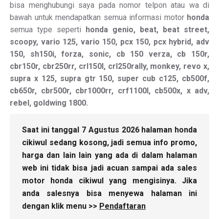
bisa menghubungi saya pada nomor telpon atau wa di
bawah untuk mendapatkan semua informasi motor
honda
semua type seperti
honda genio, beat, beat street,
scoopy, vario 125, vario 150, pcx 150, pcx hybrid, adv
150, sh150i, forza, sonic, cb 150 verza, cb 150r,
cbr150r, cbr250rr, crl150l, crl250rally, monkey, revo x,
supra x 125, supra gtr 150, super cub c125, cb500f,
cb650r, cbr500r, cbr1000rr, crf1100l, cb500x, x adv,
rebel, goldwing 1800.
Saat ini tanggal 7 Agustus 2026 halaman honda
cikiwul sedang kosong, jadi semua info promo,
harga dan lain lain yang ada di dalam halaman
web ini tidak bisa jadi acuan sampai ada sales
motor honda cikiwul yang mengisinya. Jika
anda salesnya bisa menyewa halaman ini
dengan klik menu >>
Pendaftaran