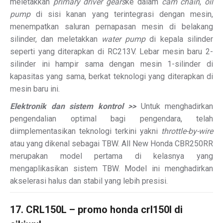
meletakkan
primary driver gears
ke dalam
cam chain
,
oil
pump
di sisi kanan yang terintegrasi dengan mesin,
menempatkan saluran pernapasan mesin di belakang
silinder, dan meletakkan
water pump
di kepala silinder
seperti yang diterapkan di RC213V. Lebar mesin baru 2-
silinder ini hampir sama dengan mesin 1-silinder di
kapasitas yang sama, berkat teknologi yang diterapkan di
mesin baru ini.
Elektronik dan sistem kontrol >>
Untuk menghadirkan
pengendalian optimal bagi pengendara, telah
diimplementasikan teknologi terkini yakni
throttle-by-wire
atau yang dikenal sebagai TBW. All New Honda CBR250RR
merupakan model pertama di kelasnya yang
mengaplikasikan sistem TBW. Model ini menghadirkan
akselerasi halus dan stabil yang lebih presisi.
17. CRL150L – promo honda crl150l di