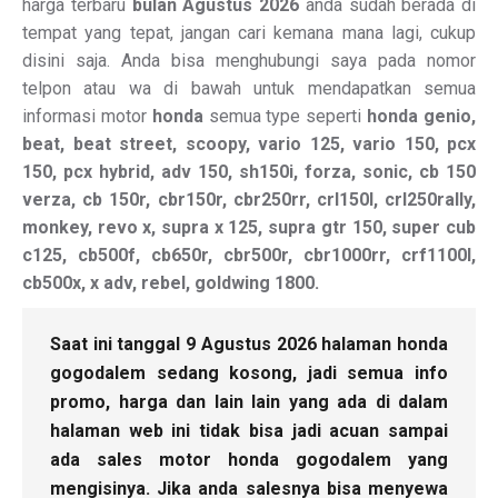
harga terbaru
bulan Agustus 2026
anda sudah berada di
tempat yang tepat, jangan cari kemana mana lagi, cukup
disini saja. Anda bisa menghubungi saya pada nomor
telpon atau wa di bawah untuk mendapatkan semua
informasi motor
honda
semua type seperti
honda genio,
beat, beat street, scoopy, vario 125, vario 150, pcx
150, pcx hybrid, adv 150, sh150i, forza, sonic, cb 150
verza, cb 150r, cbr150r, cbr250rr, crl150l, crl250rally,
monkey, revo x, supra x 125, supra gtr 150, super cub
c125, cb500f, cb650r, cbr500r, cbr1000rr, crf1100l,
cb500x, x adv, rebel, goldwing 1800.
Saat ini tanggal 9 Agustus 2026 halaman honda
gogodalem sedang kosong, jadi semua info
promo, harga dan lain lain yang ada di dalam
halaman web ini tidak bisa jadi acuan sampai
ada sales motor honda gogodalem yang
mengisinya. Jika anda salesnya bisa menyewa