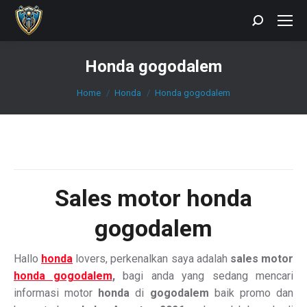
Search:
Honda gogodalem
You are here:
Home
Honda
Honda gogodalem
Sales
motor honda
gogodalem
Hallo
honda
lovers, perkenalkan saya adalah
sales motor
honda gogodalem
,
bagi anda yang sedang mencari
informasi motor
honda
di
gogodalem
baik promo dan