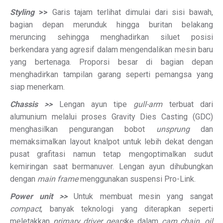
Styling
>>
Garis tajam terlihat dimulai dari sisi bawah,
bagian depan merunduk hingga buritan belakang
meruncing sehingga menghadirkan siluet posisi
berkendara yang agresif dalam mengendalikan mesin baru
yang bertenaga. Proporsi besar di bagian depan
menghadirkan tampilan garang seperti pemangsa yang
siap menerkam.
Chassis >>
Lengan ayun tipe
gull-arm
terbuat dari
alumunium melalui proses Gravity Dies Casting (GDC)
menghasilkan pengurangan bobot
unsprung
dan
memaksimalkan layout knalpot untuk lebih dekat dengan
pusat grafitasi namun tetap mengoptimalkan sudut
kemiringan saat bermanuver. Lengan ayun dihubungkan
dengan
main frame
menggunakan suspensi Pro-Link.
Power unit >>
Untuk membuat mesin yang sangat
compact
, banyak teknologi yang diterapkan seperti
meletakkan
primary driver gears
ke dalam
cam chain
,
oil