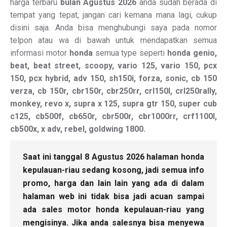
harga terbaru
bulan Agustus 2026
anda sudah berada di
tempat yang tepat, jangan cari kemana mana lagi, cukup
disini saja. Anda bisa menghubungi saya pada nomor
telpon atau wa di bawah untuk mendapatkan semua
informasi motor
honda
semua type seperti
honda genio,
beat, beat street, scoopy, vario 125, vario 150, pcx
150, pcx hybrid, adv 150, sh150i, forza, sonic, cb 150
verza, cb 150r, cbr150r, cbr250rr, crl150l, crl250rally,
monkey, revo x, supra x 125, supra gtr 150, super cub
c125, cb500f, cb650r, cbr500r, cbr1000rr, crf1100l,
cb500x, x adv, rebel, goldwing 1800.
Saat ini tanggal 8 Agustus 2026 halaman honda
kepulauan-riau sedang kosong, jadi semua info
promo, harga dan lain lain yang ada di dalam
halaman web ini tidak bisa jadi acuan sampai
ada sales motor honda kepulauan-riau yang
mengisinya. Jika anda salesnya bisa menyewa