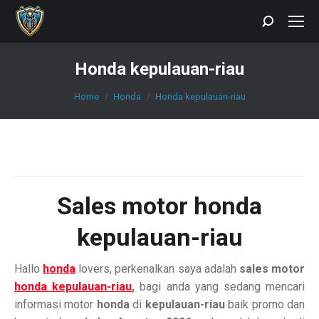
Search:
Honda kepulauan-riau
You are here:
Home
Honda
Honda kepulauan-riau
Sales
motor honda
kepulauan-riau
Hallo
honda
lovers, perkenalkan saya adalah
sales motor
honda kepulauan-riau
,
bagi anda yang sedang mencari
informasi motor
honda
di
kepulauan-riau
baik promo dan