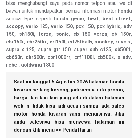
bisa menghubungi saya pada nomor telpon atau wa di
bawah untuk mendapatkan semua informasi motor
honda
semua type seperti
honda genio, beat, beat street,
scoopy, vario 125, vario 150, pcx 150, pcx hybrid, adv
150, sh150i, forza, sonic, cb 150 verza, cb 150r,
cbr150r, cbr250rr, crl150l, crl250rally, monkey, revo x,
supra x 125, supra gtr 150, super cub c125, cb500f,
cb650r, cbr500r, cbr1000rr, crf1100l, cb500x, x adv,
rebel, goldwing 1800.
Saat ini tanggal 6 Agustus 2026 halaman honda
kisaran sedang kosong, jadi semua info promo,
harga dan lain lain yang ada di dalam halaman
web ini tidak bisa jadi acuan sampai ada sales
motor honda kisaran yang mengisinya. Jika
anda salesnya bisa menyewa halaman ini
dengan klik menu >>
Pendaftaran