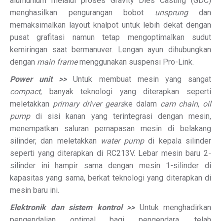
alumunium melalui proses Gravity Dies Casting (GDC)
menghasilkan pengurangan bobot
unsprung
dan
memaksimalkan layout knalpot untuk lebih dekat dengan
pusat grafitasi namun tetap mengoptimalkan sudut
kemiringan saat bermanuver. Lengan ayun dihubungkan
dengan
main frame
menggunakan suspensi Pro-Link.
Power unit >>
Untuk membuat mesin yang sangat
compact
, banyak teknologi yang diterapkan seperti
meletakkan
primary driver gears
ke dalam
cam chain
,
oil
pump
di sisi kanan yang terintegrasi dengan mesin,
menempatkan saluran pernapasan mesin di belakang
silinder, dan meletakkan
water pump
di kepala silinder
seperti yang diterapkan di RC213V. Lebar mesin baru 2-
silinder ini hampir sama dengan mesin 1-silinder di
kapasitas yang sama, berkat teknologi yang diterapkan di
mesin baru ini.
Elektronik dan sistem kontrol >>
Untuk menghadirkan
pengendalian optimal bagi pengendara, telah