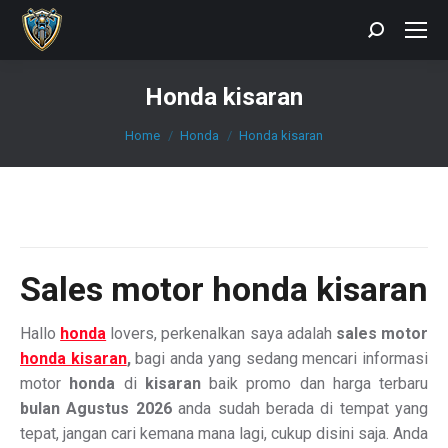
Search:
Honda kisaran
You are here:
Home
Honda
Honda kisaran
Sales
motor honda kisaran
Hallo
honda
lovers, perkenalkan saya adalah
sales motor
honda kisaran
,
bagi anda yang sedang mencari informasi
motor
honda
di
kisaran
baik promo dan harga terbaru
bulan Agustus 2026
anda sudah berada di tempat yang
tepat, jangan cari kemana mana lagi, cukup disini saja. Anda