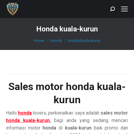
Search:
Honda kuala-kurun
You are here:
Home
Honda
Honda kuala-kurun
Sales
motor honda kuala-
kurun
Hallo
honda
lovers, perkenalkan saya adalah
sales motor
honda kuala-kurun
,
bagi anda yang sedang mencari
informasi motor
honda
di
kuala-kurun
baik promo dan