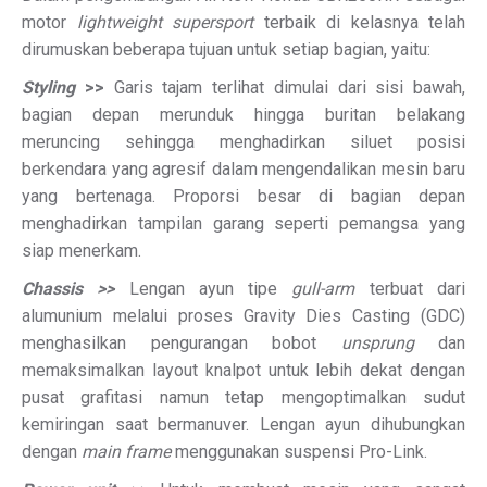
motor
lightweight supersport
terbaik di kelasnya telah
dirumuskan beberapa tujuan untuk setiap bagian, yaitu:
Styling
>>
Garis tajam terlihat dimulai dari sisi bawah,
bagian depan merunduk hingga buritan belakang
meruncing sehingga menghadirkan siluet posisi
berkendara yang agresif dalam mengendalikan mesin baru
yang bertenaga. Proporsi besar di bagian depan
menghadirkan tampilan garang seperti pemangsa yang
siap menerkam.
Chassis >>
Lengan ayun tipe
gull-arm
terbuat dari
alumunium melalui proses Gravity Dies Casting (GDC)
menghasilkan pengurangan bobot
unsprung
dan
memaksimalkan layout knalpot untuk lebih dekat dengan
pusat grafitasi namun tetap mengoptimalkan sudut
kemiringan saat bermanuver. Lengan ayun dihubungkan
dengan
main frame
menggunakan suspensi Pro-Link.