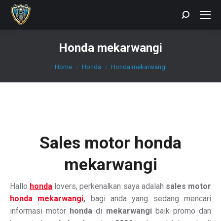
Search:
Honda mekarwangi
You are here:
Home
Honda
Honda mekarwangi
Sales
motor honda
mekarwangi
Hallo
honda
lovers, perkenalkan saya adalah
sales motor
honda mekarwangi
,
bagi anda yang sedang mencari
informasi motor
honda
di
mekarwangi
baik promo dan