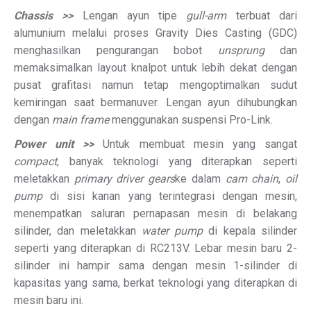
Chassis >>
Lengan ayun tipe
gull-arm
terbuat dari
alumunium melalui proses Gravity Dies Casting (GDC)
menghasilkan pengurangan bobot
unsprung
dan
memaksimalkan layout knalpot untuk lebih dekat dengan
pusat grafitasi namun tetap mengoptimalkan sudut
kemiringan saat bermanuver. Lengan ayun dihubungkan
dengan
main frame
menggunakan suspensi Pro-Link.
Power unit >>
Untuk membuat mesin yang sangat
compact
, banyak teknologi yang diterapkan seperti
meletakkan
primary driver gears
ke dalam
cam chain
,
oil
pump
di sisi kanan yang terintegrasi dengan mesin,
menempatkan saluran pernapasan mesin di belakang
silinder, dan meletakkan
water pump
di kepala silinder
seperti yang diterapkan di RC213V. Lebar mesin baru 2-
silinder ini hampir sama dengan mesin 1-silinder di
kapasitas yang sama, berkat teknologi yang diterapkan di
mesin baru ini.