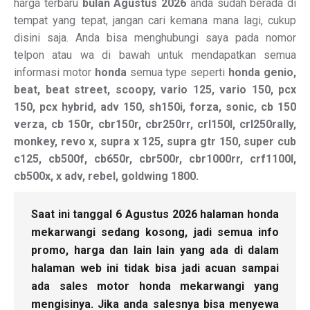
harga terbaru
bulan Agustus 2026
anda sudah berada di
tempat yang tepat, jangan cari kemana mana lagi, cukup
disini saja. Anda bisa menghubungi saya pada nomor
telpon atau wa di bawah untuk mendapatkan semua
informasi motor
honda
semua type seperti
honda genio,
beat, beat street, scoopy, vario 125, vario 150, pcx
150, pcx hybrid, adv 150, sh150i, forza, sonic, cb 150
verza, cb 150r, cbr150r, cbr250rr, crl150l, crl250rally,
monkey, revo x, supra x 125, supra gtr 150, super cub
c125, cb500f, cb650r, cbr500r, cbr1000rr, crf1100l,
cb500x, x adv, rebel, goldwing 1800.
Saat ini tanggal 6 Agustus 2026 halaman honda
mekarwangi sedang kosong, jadi semua info
promo, harga dan lain lain yang ada di dalam
halaman web ini tidak bisa jadi acuan sampai
ada sales motor honda mekarwangi yang
mengisinya. Jika anda salesnya bisa menyewa