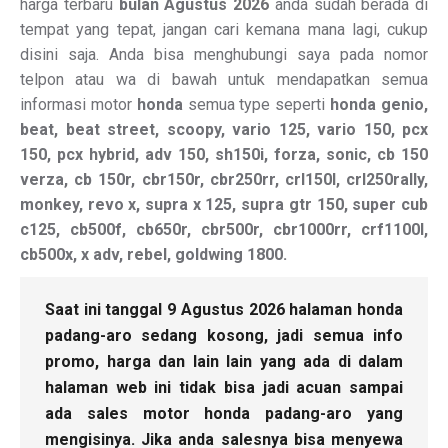
harga terbaru
bulan Agustus 2026
anda sudah berada di
tempat yang tepat, jangan cari kemana mana lagi, cukup
disini saja. Anda bisa menghubungi saya pada nomor
telpon atau wa di bawah untuk mendapatkan semua
informasi motor
honda
semua type seperti
honda genio,
beat, beat street, scoopy, vario 125, vario 150, pcx
150, pcx hybrid, adv 150, sh150i, forza, sonic, cb 150
verza, cb 150r, cbr150r, cbr250rr, crl150l, crl250rally,
monkey, revo x, supra x 125, supra gtr 150, super cub
c125, cb500f, cb650r, cbr500r, cbr1000rr, crf1100l,
cb500x, x adv, rebel, goldwing 1800.
Saat ini tanggal 9 Agustus 2026 halaman honda
padang-aro sedang kosong, jadi semua info
promo, harga dan lain lain yang ada di dalam
halaman web ini tidak bisa jadi acuan sampai
ada sales motor honda padang-aro yang
mengisinya. Jika anda salesnya bisa menyewa