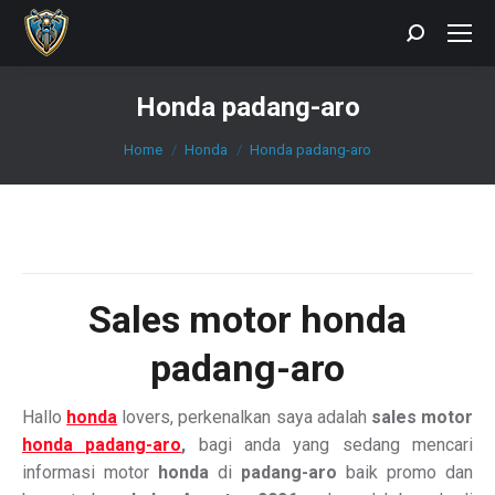
Search:
Honda padang-aro
You are here:
Home
Honda
Honda padang-aro
Sales
motor honda
padang-aro
Hallo
honda
lovers, perkenalkan saya adalah
sales motor
honda padang-aro
,
bagi anda yang sedang mencari
informasi motor
honda
di
padang-aro
baik promo dan