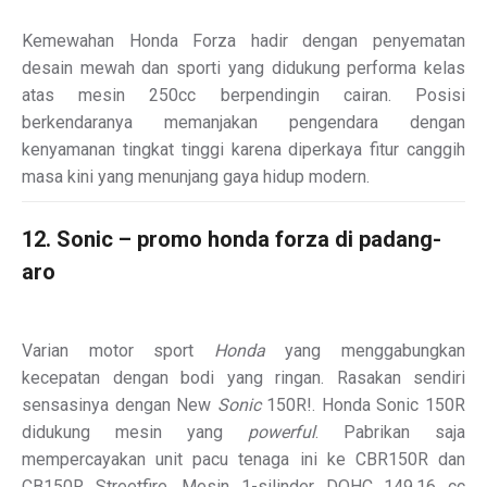
Kemewahan Honda Forza hadir dengan penyematan
desain mewah dan sporti yang didukung performa kelas
atas mesin 250cc berpendingin cairan. Posisi
berkendaranya memanjakan pengendara dengan
kenyamanan tingkat tinggi karena diperkaya fitur canggih
masa kini yang menunjang gaya hidup modern.
12. Sonic – promo honda forza di padang-
aro
Varian motor sport
Honda
yang menggabungkan
kecepatan dengan bodi yang ringan. Rasakan sendiri
sensasinya dengan New
Sonic
150R!
. Honda Sonic 150R
didukung mesin yang
powerful
. Pabrikan saja
mempercayakan unit pacu tenaga ini ke CBR150R dan
CB150R Streetfire. Mesin 1-silinder DOHC 149,16 cc