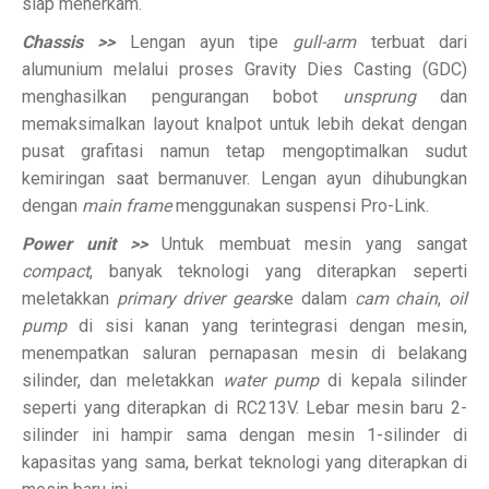
siap menerkam.
Chassis >>
Lengan ayun tipe
gull-arm
terbuat dari
alumunium melalui proses Gravity Dies Casting (GDC)
menghasilkan pengurangan bobot
unsprung
dan
memaksimalkan layout knalpot untuk lebih dekat dengan
pusat grafitasi namun tetap mengoptimalkan sudut
kemiringan saat bermanuver. Lengan ayun dihubungkan
dengan
main frame
menggunakan suspensi Pro-Link.
Power unit >>
Untuk membuat mesin yang sangat
compact
, banyak teknologi yang diterapkan seperti
meletakkan
primary driver gears
ke dalam
cam chain
,
oil
pump
di sisi kanan yang terintegrasi dengan mesin,
menempatkan saluran pernapasan mesin di belakang
silinder, dan meletakkan
water pump
di kepala silinder
seperti yang diterapkan di RC213V. Lebar mesin baru 2-
silinder ini hampir sama dengan mesin 1-silinder di
kapasitas yang sama, berkat teknologi yang diterapkan di