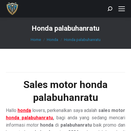
Search:
Honda palabuhanratu
You are here:
Home
Honda
Honda palabuhanratu
Sales
motor honda
palabuhanratu
Hallo
honda
lovers, perkenalkan saya adalah
sales motor
honda palabuhanratu
,
bagi anda yang sedang mencari
informasi motor
honda
di
palabuhanratu
baik promo dan