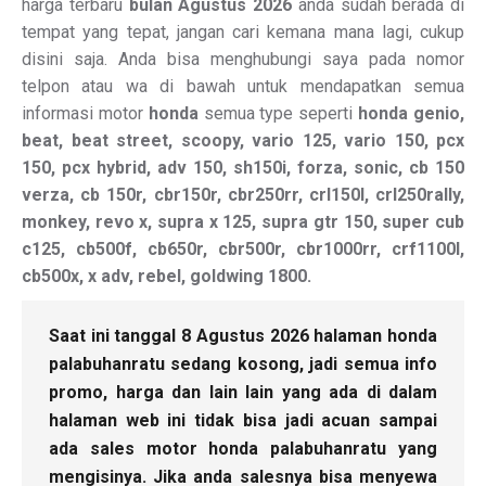
harga terbaru
bulan Agustus 2026
anda sudah berada di
tempat yang tepat, jangan cari kemana mana lagi, cukup
disini saja. Anda bisa menghubungi saya pada nomor
telpon atau wa di bawah untuk mendapatkan semua
informasi motor
honda
semua type seperti
honda genio,
beat, beat street, scoopy, vario 125, vario 150, pcx
150, pcx hybrid, adv 150, sh150i, forza, sonic, cb 150
verza, cb 150r, cbr150r, cbr250rr, crl150l, crl250rally,
monkey, revo x, supra x 125, supra gtr 150, super cub
c125, cb500f, cb650r, cbr500r, cbr1000rr, crf1100l,
cb500x, x adv, rebel, goldwing 1800.
Saat ini tanggal 8 Agustus 2026 halaman honda
palabuhanratu sedang kosong, jadi semua info
promo, harga dan lain lain yang ada di dalam
halaman web ini tidak bisa jadi acuan sampai
ada sales motor honda palabuhanratu yang
mengisinya. Jika anda salesnya bisa menyewa