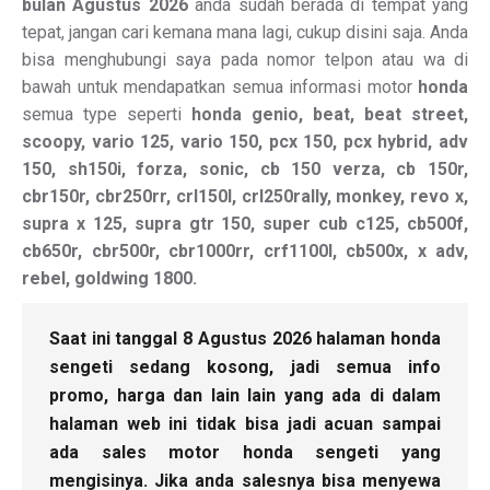
bulan Agustus 2026
anda sudah berada di tempat yang
tepat, jangan cari kemana mana lagi, cukup disini saja. Anda
bisa menghubungi saya pada nomor telpon atau wa di
bawah untuk mendapatkan semua informasi motor
honda
semua type seperti
honda genio, beat, beat street,
scoopy, vario 125, vario 150, pcx 150, pcx hybrid, adv
150, sh150i, forza, sonic, cb 150 verza, cb 150r,
cbr150r, cbr250rr, crl150l, crl250rally, monkey, revo x,
supra x 125, supra gtr 150, super cub c125, cb500f,
cb650r, cbr500r, cbr1000rr, crf1100l, cb500x, x adv,
rebel, goldwing 1800.
Saat ini tanggal 8 Agustus 2026 halaman honda
sengeti sedang kosong, jadi semua info
promo, harga dan lain lain yang ada di dalam
halaman web ini tidak bisa jadi acuan sampai
ada sales motor honda sengeti yang
mengisinya. Jika anda salesnya bisa menyewa