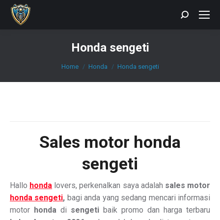
Search:
Honda sengeti
You are here:
Home
Honda
Honda sengeti
Sales
motor honda
sengeti
Hallo
honda
lovers, perkenalkan saya adalah
sales motor
honda sengeti
,
bagi anda yang sedang mencari informasi
motor
honda
di
sengeti
baik promo dan harga terbaru