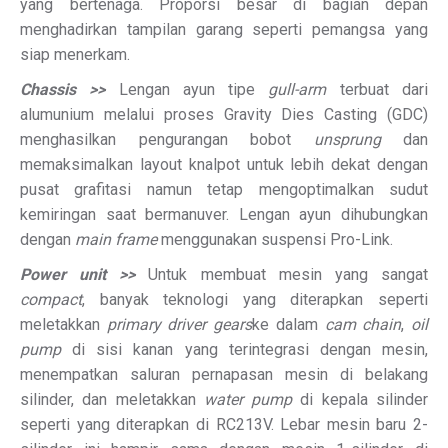
yang bertenaga. Proporsi besar di bagian depan
menghadirkan tampilan garang seperti pemangsa yang
siap menerkam.
Chassis >>
Lengan ayun tipe
gull-arm
terbuat dari
alumunium melalui proses Gravity Dies Casting (GDC)
menghasilkan pengurangan bobot
unsprung
dan
memaksimalkan layout knalpot untuk lebih dekat dengan
pusat grafitasi namun tetap mengoptimalkan sudut
kemiringan saat bermanuver. Lengan ayun dihubungkan
dengan
main frame
menggunakan suspensi Pro-Link.
Power unit >>
Untuk membuat mesin yang sangat
compact
, banyak teknologi yang diterapkan seperti
meletakkan
primary driver gears
ke dalam
cam chain
,
oil
pump
di sisi kanan yang terintegrasi dengan mesin,
menempatkan saluran pernapasan mesin di belakang
silinder, dan meletakkan
water pump
di kepala silinder
seperti yang diterapkan di RC213V. Lebar mesin baru 2-