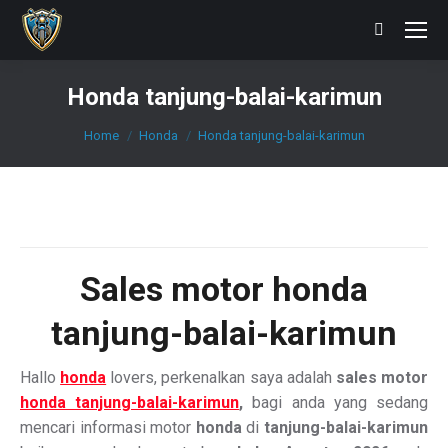
Search:
Honda tanjung-balai-karimun
You are here:
Home
Honda
Honda tanjung-balai-karimun
Sales
motor honda
tanjung-balai-karimun
Hallo
honda
lovers, perkenalkan saya adalah
sales motor
honda tanjung-balai-karimun
,
bagi anda yang sedang
mencari informasi motor
honda
di
tanjung-balai-karimun