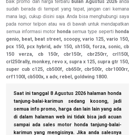
baik promo dan harga terbaru
bulan Agustus 2026
anda
sudah berada di tempat yang tepat, jangan cari kemana
mana lagi, cukup disini saja. Anda bisa menghubungi saya
pada nomor telpon atau wa di bawah untuk mendapatkan
semua informasi motor
honda
semua type seperti
honda
genio, beat, beat street, scoopy, vario 125, vario 150,
pcx 150, pcx hybrid, adv 150, sh150i, forza, sonic, cb
150 verza, cb 150r, cbr150r, cbr250rr, crl150l,
crl250rally, monkey, revo x, supra x 125, supra gtr 150,
super cub c125, cb500f, cb650r, cbr500r, cbr1000rr,
crf1100l, cb500x, x adv, rebel, goldwing 1800.
Saat ini tanggal 8 Agustus 2026 halaman honda
tanjung-balai-karimun sedang kosong, jadi
semua info promo, harga dan lain lain yang ada
di dalam halaman web ini tidak bisa jadi acuan
sampai ada sales motor honda tanjung-balai-
karimun yang mengisinya. Jika anda salesnya