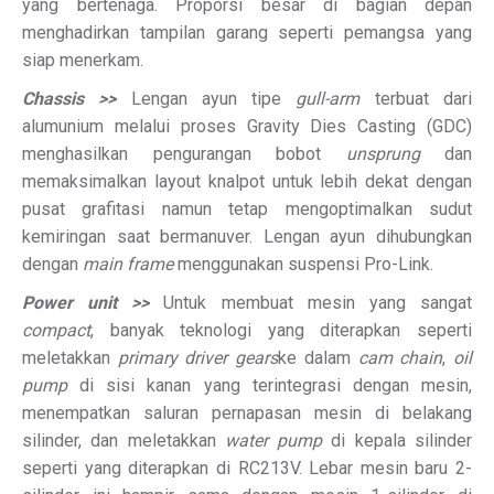
yang bertenaga. Proporsi besar di bagian depan
menghadirkan tampilan garang seperti pemangsa yang
siap menerkam.
Chassis >>
Lengan ayun tipe
gull-arm
terbuat dari
alumunium melalui proses Gravity Dies Casting (GDC)
menghasilkan pengurangan bobot
unsprung
dan
memaksimalkan layout knalpot untuk lebih dekat dengan
pusat grafitasi namun tetap mengoptimalkan sudut
kemiringan saat bermanuver. Lengan ayun dihubungkan
dengan
main frame
menggunakan suspensi Pro-Link.
Power unit >>
Untuk membuat mesin yang sangat
compact
, banyak teknologi yang diterapkan seperti
meletakkan
primary driver gears
ke dalam
cam chain
,
oil
pump
di sisi kanan yang terintegrasi dengan mesin,
menempatkan saluran pernapasan mesin di belakang
silinder, dan meletakkan
water pump
di kepala silinder
seperti yang diterapkan di RC213V. Lebar mesin baru 2-