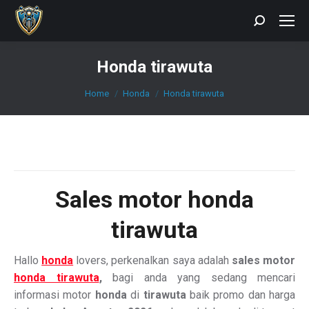
Search:
Honda tirawuta
You are here:
Home
Honda
Honda tirawuta
Sales
motor honda
tirawuta
Hallo
honda
lovers, perkenalkan saya adalah
sales motor
honda tirawuta
,
bagi anda yang sedang mencari
informasi motor
honda
di
tirawuta
baik promo dan harga