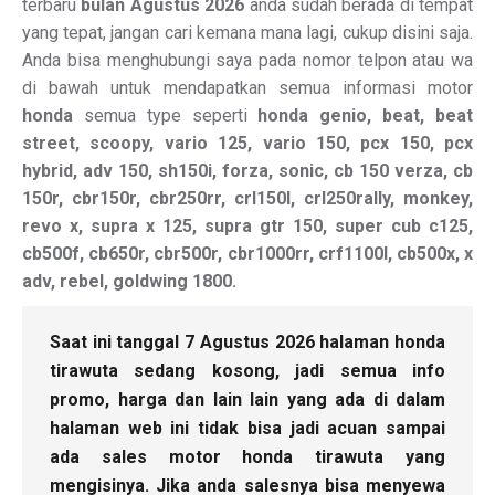
terbaru
bulan Agustus 2026
anda sudah berada di tempat
yang tepat, jangan cari kemana mana lagi, cukup disini saja.
Anda bisa menghubungi saya pada nomor telpon atau wa
di bawah untuk mendapatkan semua informasi motor
honda
semua type seperti
honda genio, beat, beat
street, scoopy, vario 125, vario 150, pcx 150, pcx
hybrid, adv 150, sh150i, forza, sonic, cb 150 verza, cb
150r, cbr150r, cbr250rr, crl150l, crl250rally, monkey,
revo x, supra x 125, supra gtr 150, super cub c125,
cb500f, cb650r, cbr500r, cbr1000rr, crf1100l, cb500x, x
adv, rebel, goldwing 1800.
Saat ini tanggal 7 Agustus 2026 halaman honda
tirawuta sedang kosong, jadi semua info
promo, harga dan lain lain yang ada di dalam
halaman web ini tidak bisa jadi acuan sampai
ada sales motor honda tirawuta yang
mengisinya. Jika anda salesnya bisa menyewa