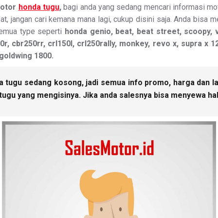
motor
honda tugu
,
bagi anda yang sedang mencari informasi mo
at, jangan cari kemana mana lagi, cukup disini saja. Anda bisa
mua type seperti
honda genio, beat, beat street, scoopy, v
0r, cbr250rr, crl150l, crl250rally, monkey, revo x, supra x 
 goldwing 1800.
 tugu sedang kosong, jadi semua info promo, harga dan lai
 tugu yang mengisinya. Jika anda salesnya bisa menyewa ha