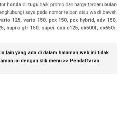
tor
honda
di
tugu
baik promo dan harga terbaru
bulan
 menghubungi saya pada nomor telpon atau wa di bawah
ario 125, vario 150, pcx 150, pcx hybrid, adv 150,
125, supra gtr 150, super cub c125, cb500f, cb650r,
n lain yang ada di dalam halaman web ini tidak
laman ini dengan klik menu >>
Pendaftaran