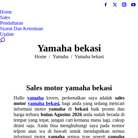
Facebook
X
Instag
Y
Home
page
page
page
pa
Sales
opens
opens
opens
op
Pendaftaran
in
in
in
in
Syarat Dan Ketentuan
Update
new
new
new
n
Search:
window
window
windo
w
Yamaha bekasi
You are here:
Home
Yamaha
Yamaha bekasi
Sales motor yamaha bekasi
Hallo
yamaha
lovers, perkenalkan saya adalah
sales
motor
yamaha bekasi
,
bagi anda yang sedang mencari
informasi motor
yamaha
di
bekasi
baik promo dan
harga terbaru
bulan Agustus 2026
anda sudah berada di
tempat yang tepat, jangan cari kemana mana lagi, cukup
disini saja. Anda bisa menghubungi saya pada nomor
telpon atau wa di bawah untuk mendapatkan semua
informasi motor
yamaha
semua type seperti
yamaha