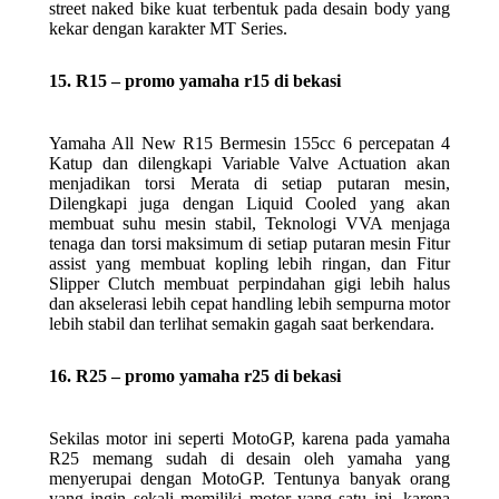
street naked bike kuat terbentuk pada desain body yang
kekar dengan karakter MT Series.
15. R15 – promo yamaha r15 di bekasi
Yamaha All New R15 Bermesin 155cc 6 percepatan 4
Katup dan dilengkapi Variable Valve Actuation akan
menjadikan torsi Merata di setiap putaran mesin,
Dilengkapi juga dengan Liquid Cooled yang akan
membuat suhu mesin stabil, Teknologi VVA menjaga
tenaga dan torsi maksimum di setiap putaran mesin Fitur
assist yang membuat kopling lebih ringan, dan Fitur
Slipper Clutch membuat perpindahan gigi lebih halus
dan akselerasi lebih cepat handling lebih sempurna motor
lebih stabil dan terlihat semakin gagah saat berkendara.
16. R25 – promo yamaha r25 di bekasi
Sekilas motor ini seperti MotoGP, karena pada yamaha
R25 memang sudah di desain oleh yamaha yang
menyerupai dengan MotoGP. Tentunya banyak orang
yang ingin sekali memiliki motor yang satu ini, karena