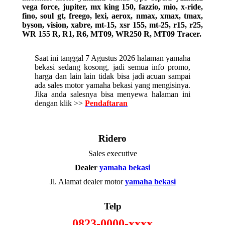
vega force, jupiter, mx king 150, fazzio, mio, x-ride,
fino, soul gt, freego, lexi, aerox, nmax, xmax, tmax,
byson, vision, xabre, mt-15, xsr 155, mt-25, r15, r25,
WR 155 R, R1, R6, MT09, WR250 R, MT09 Tracer.
Saat ini tanggal 7 Agustus 2026 halaman yamaha
bekasi sedang kosong, jadi semua info promo,
harga dan lain lain tidak bisa jadi acuan sampai
ada sales motor yamaha bekasi yang mengisinya.
Jika anda salesnya bisa menyewa halaman ini
dengan klik >>
Pendaftaran
Ridero
Sales executive
Dealer
yamaha bekasi
Jl. Alamat dealer motor
yamaha bekasi
Telp
0823-0000-xxxx