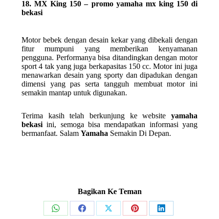
18. MX King 150 – promo yamaha mx king 150 di
bekasi
Motor bebek dengan desain kekar yang dibekali dengan
fitur mumpuni yang memberikan kenyamanan
pengguna. Performanya bisa ditandingkan dengan motor
sport 4 tak yang juga berkapasitas 150 cc. Motor ini juga
menawarkan desain yang sporty dan dipadukan dengan
dimensi yang pas serta tangguh membuat motor ini
semakin mantap untuk digunakan.
Terima kasih telah berkunjung ke website
yamaha
bekasi
ini, semoga bisa mendapatkan informasi yang
bermanfaat. Salam
Yamaha
Semakin Di Depan.
Bagikan Ke Teman
Share
Share
Share
Share
Share