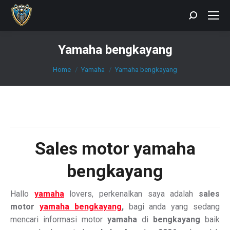
Search:
Yamaha bengkayang
You are here:
Home
Yamaha
Yamaha bengkayang
Sales motor yamaha
bengkayang
Hallo
yamaha
lovers, perkenalkan saya adalah
sales
motor
yamaha bengkayang
,
bagi anda yang sedang
mencari informasi motor
yamaha
di
bengkayang
baik