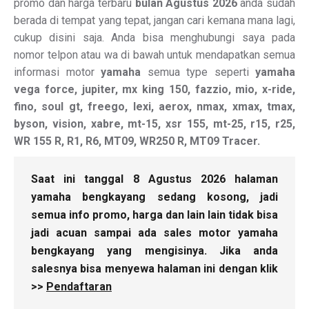
promo dan harga terbaru
bulan Agustus 2026
anda sudah
berada di tempat yang tepat, jangan cari kemana mana lagi,
cukup disini saja. Anda bisa menghubungi saya pada
nomor telpon atau wa di bawah untuk mendapatkan semua
informasi motor
yamaha
semua type seperti
yamaha
vega force, jupiter, mx king 150, fazzio, mio, x-ride,
fino, soul gt, freego, lexi, aerox, nmax, xmax, tmax,
byson, vision, xabre, mt-15, xsr 155, mt-25, r15, r25,
WR 155 R, R1, R6, MT09, WR250 R, MT09 Tracer.
Saat ini tanggal 8 Agustus 2026 halaman
yamaha bengkayang sedang kosong, jadi
semua info promo, harga dan lain lain tidak bisa
jadi acuan sampai ada sales motor yamaha
bengkayang yang mengisinya. Jika anda
salesnya bisa menyewa halaman ini dengan klik
>>
Pendaftaran