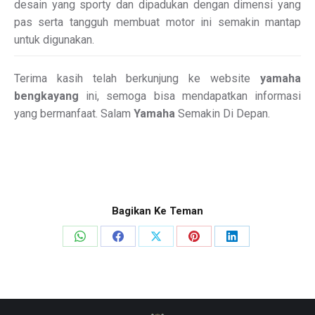
desain yang sporty dan dipadukan dengan dimensi yang
pas serta tangguh membuat motor ini semakin mantap
untuk digunakan.
Terima kasih telah berkunjung ke website
yamaha
bengkayang
ini, semoga bisa mendapatkan informasi
yang bermanfaat. Salam
Yamaha
Semakin Di Depan.
Bagikan Ke Teman
Share
Share
Share
Share
Share
on
on
on
on
on
WhatsApp
Facebook
X
Pinterest
LinkedIn