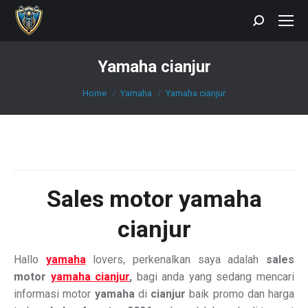
Search:
Yamaha cianjur
You are here:
Home
Yamaha
Yamaha cianjur
Sales motor yamaha
cianjur
Hallo
yamaha
lovers, perkenalkan saya adalah
sales
motor
yamaha cianjur
,
bagi anda yang sedang mencari
informasi motor
yamaha
di
cianjur
baik promo dan harga