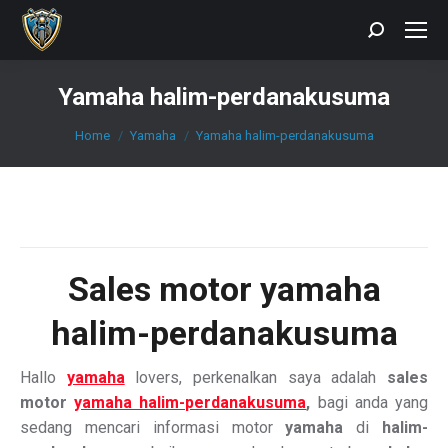
Search:
Yamaha halim-perdanakusuma
You are here:
Home
Yamaha
Yamaha halim-perdanakusuma
Sales motor yamaha
halim-perdanakusuma
Hallo
yamaha
lovers, perkenalkan saya adalah
sales
motor
yamaha halim-perdanakusuma
,
bagi anda yang
sedang mencari informasi motor
yamaha
di
halim-