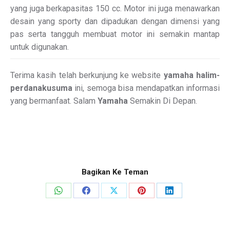
yang juga berkapasitas 150 cc. Motor ini juga menawarkan
desain yang sporty dan dipadukan dengan dimensi yang
pas serta tangguh membuat motor ini semakin mantap
untuk digunakan.
Terima kasih telah berkunjung ke website
yamaha halim-
perdanakusuma
ini, semoga bisa mendapatkan informasi
yang bermanfaat. Salam
Yamaha
Semakin Di Depan.
Bagikan Ke Teman
Share
Share
Share
Share
Share
on
on
on
on
on
WhatsApp
Facebook
X
Pinterest
LinkedIn