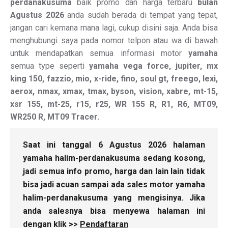
perdanakusuma
baik promo dan harga terbaru
bulan
Agustus 2026
anda sudah berada di tempat yang tepat,
jangan cari kemana mana lagi, cukup disini saja. Anda bisa
menghubungi saya pada nomor telpon atau wa di bawah
untuk mendapatkan semua informasi motor
yamaha
semua type seperti
yamaha vega force, jupiter, mx
king 150, fazzio, mio, x-ride, fino, soul gt, freego, lexi,
aerox, nmax, xmax, tmax, byson, vision, xabre, mt-15,
xsr 155, mt-25, r15, r25, WR 155 R, R1, R6, MT09,
WR250 R, MT09 Tracer.
Saat ini tanggal 6 Agustus 2026 halaman
yamaha halim-perdanakusuma sedang kosong,
jadi semua info promo, harga dan lain lain tidak
bisa jadi acuan sampai ada sales motor yamaha
halim-perdanakusuma yang mengisinya. Jika
anda salesnya bisa menyewa halaman ini
dengan klik >>
Pendaftaran