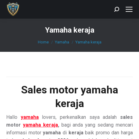
Search:
Yamaha keraja
You are here:
Home
Yamaha
Yamaha keraja
Sales motor yamaha
keraja
Hallo
yamaha
lovers, perkenalkan saya adalah
sales
motor
yamaha keraja
,
bagi anda yang sedang mencari
informasi motor
yamaha
di
keraja
baik promo dan harga