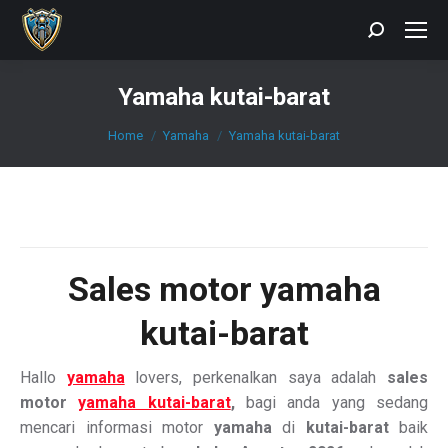
Search:
Yamaha kutai-barat
You are here:
Home
Yamaha
Yamaha kutai-barat
Sales motor yamaha
kutai-barat
Hallo
yamaha
lovers, perkenalkan saya adalah
sales
motor
yamaha kutai-barat
,
bagi anda yang sedang
mencari informasi motor
yamaha
di
kutai-barat
baik