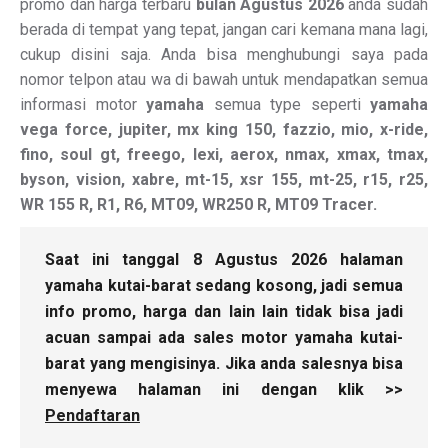
promo dan harga terbaru
bulan Agustus 2026
anda sudah
berada di tempat yang tepat, jangan cari kemana mana lagi,
cukup disini saja. Anda bisa menghubungi saya pada
nomor telpon atau wa di bawah untuk mendapatkan semua
informasi motor
yamaha
semua type seperti
yamaha
vega force, jupiter, mx king 150, fazzio, mio, x-ride,
fino, soul gt, freego, lexi, aerox, nmax, xmax, tmax,
byson, vision, xabre, mt-15, xsr 155, mt-25, r15, r25,
WR 155 R, R1, R6, MT09, WR250 R, MT09 Tracer.
Saat ini tanggal 8 Agustus 2026 halaman
yamaha kutai-barat sedang kosong, jadi semua
info promo, harga dan lain lain tidak bisa jadi
acuan sampai ada sales motor yamaha kutai-
barat yang mengisinya. Jika anda salesnya bisa
menyewa halaman ini dengan klik >>
Pendaftaran