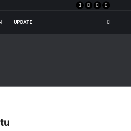
Facebook
X
Instagram
YouTube
page
page
page
page
N
UPDATE
Search:
opens
opens
opens
opens
in
in
in
in
new
new
new
new
window
window
window
window
tu