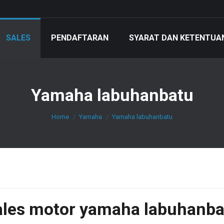
SALES
PENDAFTARAN
SYARAT DAN KETENTUA
Yamaha labuhanbatu
You are here:
Home
Yamaha
Yamaha labuhanbatu
ales motor yamaha labuhanba