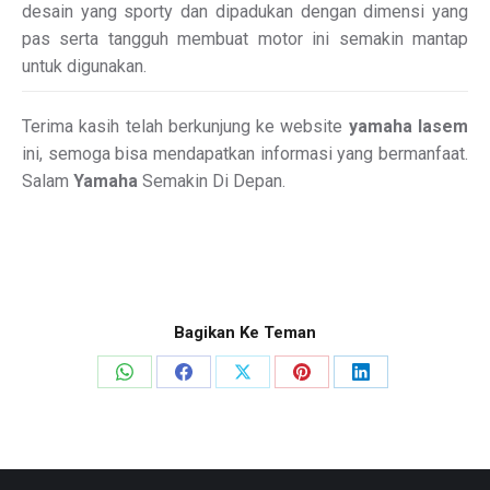
desain yang sporty dan dipadukan dengan dimensi yang
pas serta tangguh membuat motor ini semakin mantap
untuk digunakan.
Terima kasih telah berkunjung ke website
yamaha lasem
ini, semoga bisa mendapatkan informasi yang bermanfaat.
Salam
Yamaha
Semakin Di Depan.
Bagikan Ke Teman
Share
Share
Share
Share
Share
on
on
on
on
on
WhatsApp
Facebook
X
Pinterest
LinkedIn