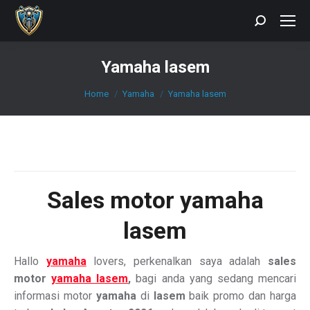
Search:
Yamaha lasem
You are here:
Home
Yamaha
Yamaha lasem
Sales motor yamaha
lasem
Hallo
yamaha
lovers, perkenalkan saya adalah
sales
motor
yamaha lasem
,
bagi anda yang sedang mencari
informasi motor
yamaha
di
lasem
baik promo dan harga