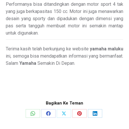
Performanya bisa ditandingkan dengan motor sport 4 tak
yang juga berkapasitas 150 cc. Motor ini juga menawarkan
desain yang sporty dan dipadukan dengan dimensi yang
pas serta tangguh membuat motor ini semakin mantap
untuk digunakan.
Terima kasih telah berkunjung ke website
yamaha maluku
ini, semoga bisa mendapatkan informasi yang bermanfaat.
Salam
Yamaha
Semakin Di Depan.
Bagikan Ke Teman
Share
Share
Share
Share
Share
on
on
on
on
on