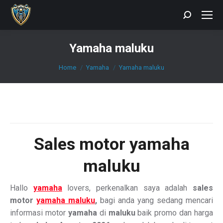
Search:
Yamaha maluku
You are here:
Home
Yamaha
Yamaha maluku
Sales motor yamaha
maluku
Hallo
yamaha
lovers, perkenalkan saya adalah
sales
motor
yamaha maluku
,
bagi anda yang sedang mencari
informasi motor
yamaha
di
maluku
baik promo dan harga