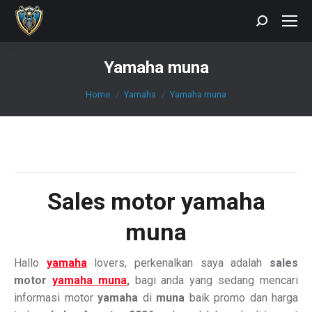
Search:
Yamaha muna
You are here:
Home
Yamaha
Yamaha muna
Sales motor yamaha
muna
Hallo
yamaha
lovers, perkenalkan saya adalah
sales
motor
yamaha muna
,
bagi anda yang sedang mencari
informasi motor
yamaha
di
muna
baik promo dan harga