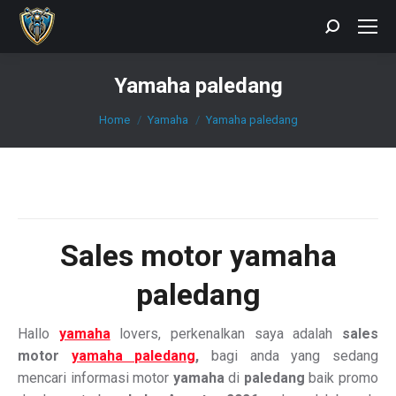
Search:
Yamaha paledang
You are here:
Home
Yamaha
Yamaha paledang
Sales motor yamaha
paledang
Hallo
yamaha
lovers, perkenalkan saya adalah
sales
motor
yamaha paledang
,
bagi anda yang sedang
mencari informasi motor
yamaha
di
paledang
baik promo