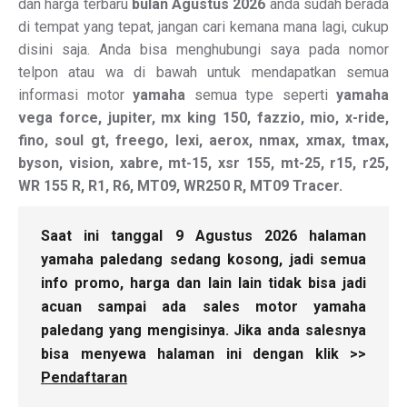
dan harga terbaru
bulan Agustus 2026
anda sudah berada
di tempat yang tepat, jangan cari kemana mana lagi, cukup
disini saja. Anda bisa menghubungi saya pada nomor
telpon atau wa di bawah untuk mendapatkan semua
informasi motor
yamaha
semua type seperti
yamaha
vega force, jupiter, mx king 150, fazzio, mio, x-ride,
fino, soul gt, freego, lexi, aerox, nmax, xmax, tmax,
byson, vision, xabre, mt-15, xsr 155, mt-25, r15, r25,
WR 155 R, R1, R6, MT09, WR250 R, MT09 Tracer.
Saat ini tanggal 9 Agustus 2026 halaman
yamaha paledang sedang kosong, jadi semua
info promo, harga dan lain lain tidak bisa jadi
acuan sampai ada sales motor yamaha
paledang yang mengisinya. Jika anda salesnya
bisa menyewa halaman ini dengan klik >>
Pendaftaran