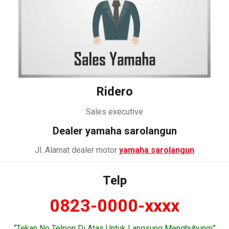
Ridero
Sales executive
Dealer
yamaha sarolangun
Jl. Alamat dealer motor
yamaha sarolangun
Telp
0823-0000-xxxx
“Tekan No Telpon Di Atas Untuk Langsung Menghubungi”