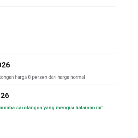
026
otongan harga 8 persen dari harga normal
026
yamaha sarolangun yang mengisi halaman ini”