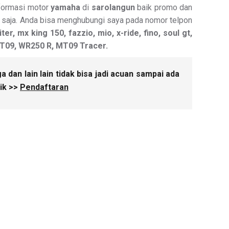
nformasi motor
yamaha
di
sarolangun
baik promo dan
ni saja. Anda bisa menghubungi saya pada nomor telpon
er, mx king 150, fazzio, mio, x-ride, fino, soul gt,
, MT09, WR250 R, MT09 Tracer.
dan lain lain tidak bisa jadi acuan sampai ada
ik >>
Pendaftaran