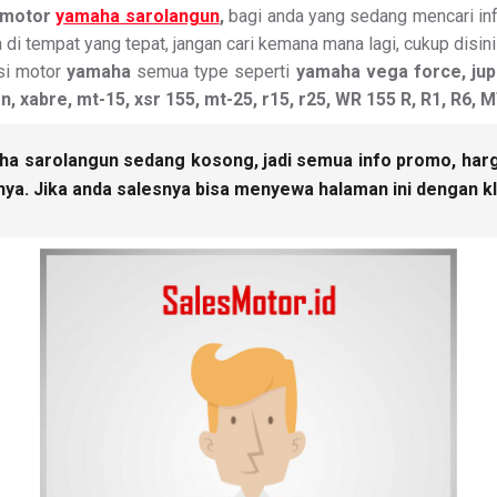
 motor
yamaha sarolangun
,
bagi anda yang sedang mencari i
di tempat yang tepat, jangan cari kemana mana lagi, cukup disi
si motor
yamaha
semua type seperti
yamaha vega force, jupit
on, xabre, mt-15, xsr 155, mt-25, r15, r25, WR 155 R, R1, R6
a sarolangun sedang kosong, jadi semua info promo, harga 
ya. Jika anda salesnya bisa menyewa halaman ini dengan kl