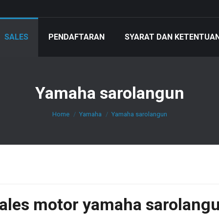
SALES
PENDAFTARAN
SYARAT DAN KETENTUA
Yamaha sarolangun
You are here:
Home
Yamaha
Yamaha sarolangun
ales motor yamaha sarolang