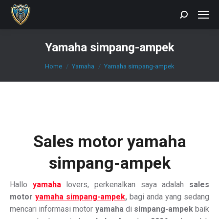
Search:
Yamaha simpang-ampek
You are here:
Home
Yamaha
Yamaha simpang-ampek
Sales motor yamaha
simpang-ampek
Hallo
yamaha
lovers, perkenalkan saya adalah
sales
motor
yamaha simpang-ampek
,
bagi anda yang sedang
mencari informasi motor
yamaha
di
simpang-ampek
baik