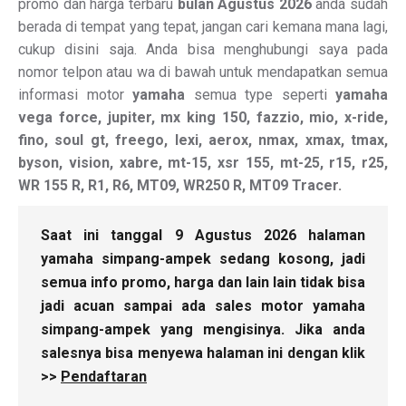
promo dan harga terbaru
bulan Agustus 2026
anda sudah
berada di tempat yang tepat, jangan cari kemana mana lagi,
cukup disini saja. Anda bisa menghubungi saya pada
nomor telpon atau wa di bawah untuk mendapatkan semua
informasi motor
yamaha
semua type seperti
yamaha
vega force, jupiter, mx king 150, fazzio, mio, x-ride,
fino, soul gt, freego, lexi, aerox, nmax, xmax, tmax,
byson, vision, xabre, mt-15, xsr 155, mt-25, r15, r25,
WR 155 R, R1, R6, MT09, WR250 R, MT09 Tracer.
Saat ini tanggal 9 Agustus 2026 halaman
yamaha simpang-ampek sedang kosong, jadi
semua info promo, harga dan lain lain tidak bisa
jadi acuan sampai ada sales motor yamaha
simpang-ampek yang mengisinya. Jika anda
salesnya bisa menyewa halaman ini dengan klik
>>
Pendaftaran