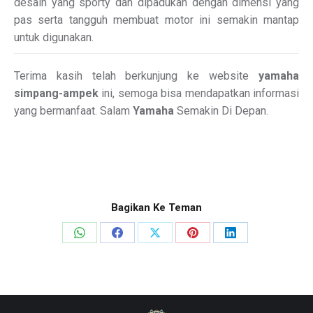
desain yang sporty dan dipadukan dengan dimensi yang
pas serta tangguh membuat motor ini semakin mantap
untuk digunakan.
Terima kasih telah berkunjung ke website
yamaha
simpang-ampek
ini, semoga bisa mendapatkan informasi
yang bermanfaat. Salam
Yamaha
Semakin Di Depan.
Bagikan Ke Teman
Share
Share
Share
Share
Share
on
on
on
on
on
WhatsApp
Facebook
X
Pinterest
LinkedIn