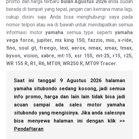
promo dan harga terbaru
bulan Agustus 2026
anda sudah
berada di tempat yang tepat, jangan cari kemana mana lagi,
cukup disini saja. Anda bisa menghubungi saya pada
nomor telpon atau wa di bawah untuk mendapatkan semua
informasi motor
yamaha
semua type seperti
yamaha
vega force, jupiter, mx king 150, fazzio, mio, x-ride,
fino, soul gt, freego, lexi, aerox, nmax, xmax, tmax,
byson, vision, xabre, mt-15, xsr 155, mt-25, r15, r25,
WR 155 R, R1, R6, MT09, WR250 R, MT09 Tracer.
Saat ini tanggal 9 Agustus 2026 halaman
yamaha situbondo sedang kosong, jadi semua
info promo, harga dan lain lain tidak bisa jadi
acuan sampai ada sales motor yamaha
situbondo yang mengisinya. Jika anda salesnya
bisa menyewa halaman ini dengan klik >>
Pendaftaran