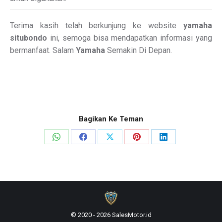
Terima kasih telah berkunjung ke website
yamaha
situbondo
ini, semoga bisa mendapatkan informasi yang
bermanfaat. Salam
Yamaha
Semakin Di Depan.
Bagikan Ke Teman
Share
Share
Share
Share
Share
on
on
on
on
on
WhatsApp
Facebook
X
Pinterest
LinkedIn
© 2020 - 2026 SalesMotor.id