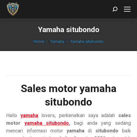
Search:
Yamaha situbondo
You are here:
Home
Yamaha
Yamaha situbondo
Sales motor yamaha
situbondo
Hallo
yamaha
lovers, perkenalkan saya adalah
sales
motor
yamaha situbondo
,
bagi anda yang sedang
mencari informasi motor
yamaha
di
situbondo
baik