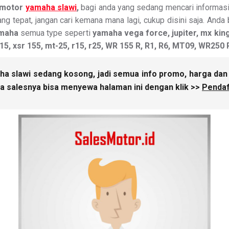
 motor
yamaha slawi
,
bagi anda yang sedang mencari informas
ng tepat, jangan cari kemana mana lagi, cukup disini saja. And
maha
semua type seperti
yamaha vega force, jupiter, mx king 1
15, xsr 155, mt-25, r15, r25, WR 155 R, R1, R6, MT09, WR250
a slawi sedang kosong, jadi semua info promo, harga dan la
a salesnya bisa menyewa halaman ini dengan klik >>
Pendaf