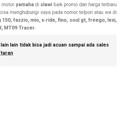
i motor
yamaha
di
slawi
baik promo dan harga terbaru
a bisa menghubungi saya pada nomor telpon atau wa di
50, fazzio, mio, x-ride, fino, soul gt, freego, lexi,
 R, MT09 Tracer.
in lain tidak bisa jadi acuan sampai ada sales
taran