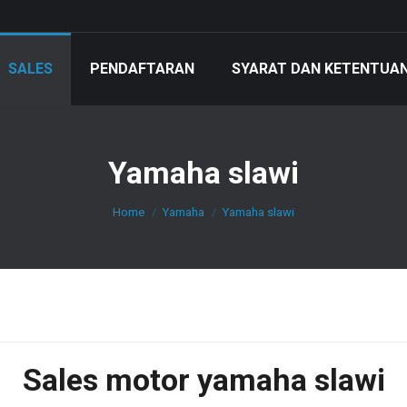
SALES
PENDAFTARAN
SYARAT DAN KETENTUA
Yamaha slawi
You are here:
Home
Yamaha
Yamaha slawi
Sales motor yamaha slawi