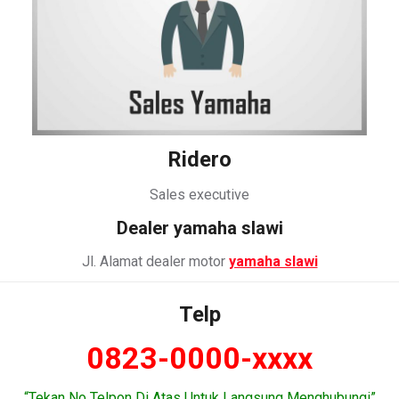
Ridero
Sales executive
Dealer
yamaha slawi
Jl. Alamat dealer motor
yamaha slawi
Telp
0823-0000-xxxx
“Tekan No Telpon Di Atas Untuk Langsung Menghubungi”