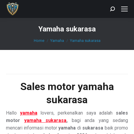
Search:
Yamaha sukarasa
You are here:
Home
Yamaha
Yamaha sukarasa
Sales motor yamaha
sukarasa
Hallo
yamaha
lovers, perkenalkan saya adalah
sales
motor
yamaha sukarasa
,
bagi anda yang sedang
mencari informasi motor
yamaha
di
sukarasa
baik promo