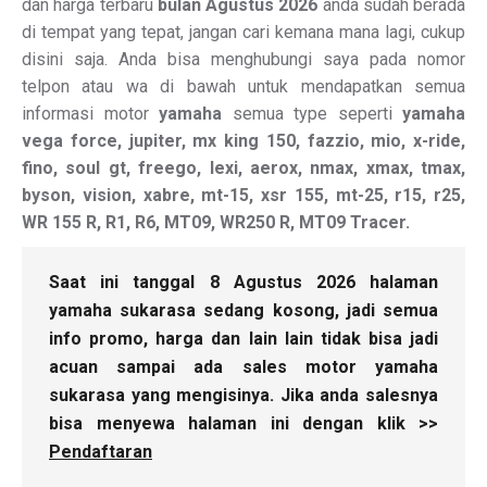
dan harga terbaru
bulan Agustus 2026
anda sudah berada
di tempat yang tepat, jangan cari kemana mana lagi, cukup
disini saja. Anda bisa menghubungi saya pada nomor
telpon atau wa di bawah untuk mendapatkan semua
informasi motor
yamaha
semua type seperti
yamaha
vega force, jupiter, mx king 150, fazzio, mio, x-ride,
fino, soul gt, freego, lexi, aerox, nmax, xmax, tmax,
byson, vision, xabre, mt-15, xsr 155, mt-25, r15, r25,
WR 155 R, R1, R6, MT09, WR250 R, MT09 Tracer.
Saat ini tanggal 8 Agustus 2026 halaman
yamaha sukarasa sedang kosong, jadi semua
info promo, harga dan lain lain tidak bisa jadi
acuan sampai ada sales motor yamaha
sukarasa yang mengisinya. Jika anda salesnya
bisa menyewa halaman ini dengan klik >>
Pendaftaran