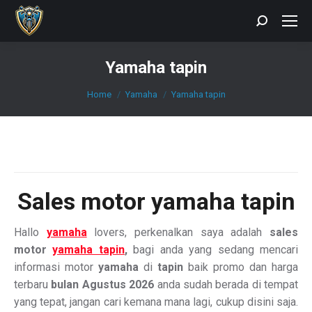
Search:
Yamaha tapin
You are here:
Home
Yamaha
Yamaha tapin
Sales motor yamaha tapin
Hallo
yamaha
lovers, perkenalkan saya adalah
sales
motor
yamaha tapin
,
bagi anda yang sedang mencari
informasi motor
yamaha
di
tapin
baik promo dan harga
terbaru
bulan Agustus 2026
anda sudah berada di tempat
yang tepat, jangan cari kemana mana lagi, cukup disini saja.