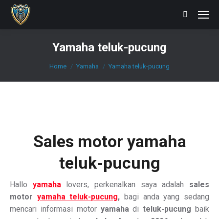
Search:
Yamaha teluk-pucung
You are here:
Home
Yamaha
Yamaha teluk-pucung
Sales motor yamaha
teluk-pucung
Hallo
yamaha
lovers, perkenalkan saya adalah
sales
motor
yamaha teluk-pucung
,
bagi anda yang sedang
mencari informasi motor
yamaha
di
teluk-pucung
baik