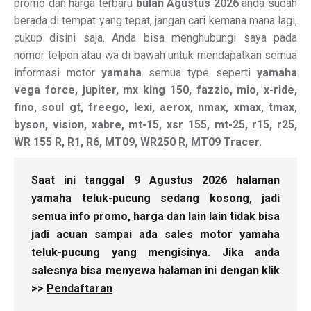
promo dan harga terbaru
bulan Agustus 2026
anda sudah
berada di tempat yang tepat, jangan cari kemana mana lagi,
cukup disini saja. Anda bisa menghubungi saya pada
nomor telpon atau wa di bawah untuk mendapatkan semua
informasi motor
yamaha
semua type seperti
yamaha
vega force, jupiter, mx king 150, fazzio, mio, x-ride,
fino, soul gt, freego, lexi, aerox, nmax, xmax, tmax,
byson, vision, xabre, mt-15, xsr 155, mt-25, r15, r25,
WR 155 R, R1, R6, MT09, WR250 R, MT09 Tracer.
Saat ini tanggal 9 Agustus 2026 halaman
yamaha teluk-pucung sedang kosong, jadi
semua info promo, harga dan lain lain tidak bisa
jadi acuan sampai ada sales motor yamaha
teluk-pucung yang mengisinya. Jika anda
salesnya bisa menyewa halaman ini dengan klik
>>
Pendaftaran