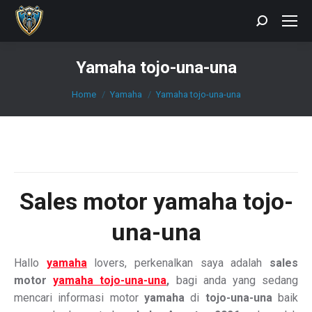
Search:
Yamaha tojo-una-una
You are here:
Home
Yamaha
Yamaha tojo-una-una
Sales motor yamaha tojo-
una-una
Hallo
yamaha
lovers, perkenalkan saya adalah
sales
motor
yamaha tojo-una-una
,
bagi anda yang sedang
mencari informasi motor
yamaha
di
tojo-una-una
baik