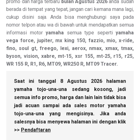
promo dan harga terbaru
bulan Agustus 2026
anda sudah
berada di tempat yang tepat, jangan cari kemana mana lagi,
cukup disini saja. Anda bisa menghubungi saya pada
nomor telpon atau wa di bawah untuk mendapatkan semua
informasi motor
yamaha
semua type seperti
yamaha
vega force, jupiter, mx king 150, fazzio, mio, x-ride,
fino, soul gt, freego, lexi, aerox, nmax, xmax, tmax,
byson, vision, xabre, mt-15, xsr 155, mt-25, r15, r25,
WR 155 R, R1, R6, MT09, WR250 R, MT09 Tracer.
Saat ini tanggal 8 Agustus 2026 halaman
yamaha tojo-una-una sedang kosong, jadi
semua info promo, harga dan lain lain tidak bisa
jadi acuan sampai ada sales motor yamaha
tojo-una-una yang mengisinya. Jika anda
salesnya bisa menyewa halaman ini dengan klik
>>
Pendaftaran