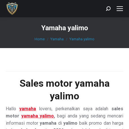
Search:
Yamaha yalimo
You are here:
Home
Yamaha
Yamaha yalimo
Sales motor yamaha
yalimo
Hallo
yamaha
lovers, perkenalkan saya adalah
sales
motor
yamaha yalimo
,
bagi anda yang sedang mencari
informasi motor
yamaha
di
yalimo
baik promo dan harga